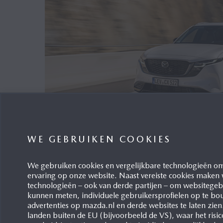
WE GEBRUIKEN COOKIES
DERDE TOP-VEILIGHEIDSPRI
VOLLEDIG NIEUWE MAZDA 
We gebruiken cookies en vergelijkbare technologieën om
ervaring op onze website. Naast vereiste cookies maken
Waddinxveen, 30/07/2026
technologieën – ook van derde partijen – om websitegebr
De
Amerikaanse uitvoering van de volledig n
kunnen meten, individuele gebruikersprofielen op te bo
advertenties op mazda.nl en derde websites te laten zien
bekroond met de IIHS TOP SAFETY PICK 2026
landen buiten de EU (bijvoorbeeld de VS), waar het risi
Deze erkenning volgt op de maximale vijfster