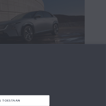
IEUWE MAZDA CX 6E:
ESTATIES IN COMBINATIE
NTE TECHNOLOGIE
e connectiviteit en een uitgebreid
ES TOESTAAN