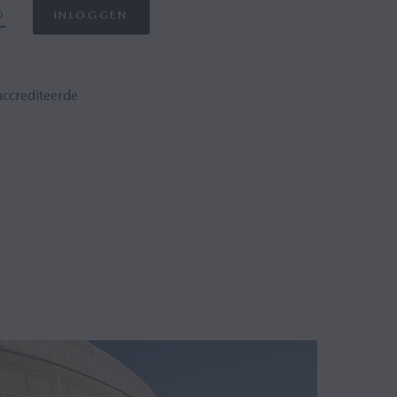
D
INLOGGEN
ccrediteerde