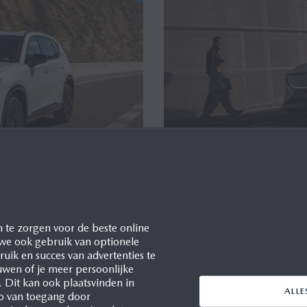
JS VOOR DE
DE VOLLEDIG N
CX-5
ELEKTRISCHE PR
 te zorgen voor de beste online
MET INTELLIGE
 we ook gebruik van optionele
uik en succes van advertenties te
Waddinxveen, 07/07/2026
ieuwe Mazda CX-5 is
uwen of je meer persoonlijke
. Dit kan ook plaatsvinden in
Uitgerust met geavanceerd
ALL
co van toegang door
veiligheidspakket
renbeoordelingen van Euro