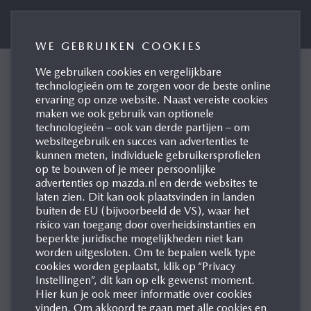
Perswebsite Mazda Motor Nederland
WE GEBRUIKEN COOKIES
We gebruiken cookies en vergelijkbare
CONTACTFORMULIER
technologieën om te zorgen voor de beste online
ervaring op onze website. Naast vereiste cookies
VOOR MEDIAVRAGEN
maken we ook gebruik van optionele
technologieën – ook van derde partijen – om
websitegebruik en succes van advertenties te
kunnen meten, individuele gebruikersprofielen
op te bouwen of je meer persoonlijke
AANHEF (OPTIONEEL)
advertenties op mazda.nl en derde websites te
laten zien. Dit kan ook plaatsvinden in landen
buiten de EU (bijvoorbeeld de VS), waar het
risico van toegang door overheidsinstanties en
beperkte juridische mogelijkheden niet kan
VOORNAAM
worden uitgesloten. Om te bepalen welk type
cookies worden geplaatst, klik op “Privacy
Instellingen”, dit kan op elk gewenst moment.
Hier kun je ook meer informatie over cookies
vinden. Om akkoord te gaan met alle cookies en
ACHTERNAAM