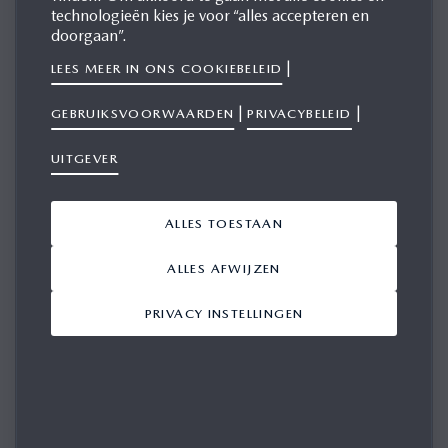
technologieën kies je voor “alles accepteren en
doorgaan”.
|
LEES MEER IN ONS COOKIEBELEID
HOE KUNNEN WE MET U IN CONTACT KOMEN?
|
|
GEBRUIKSVOORWAARDEN
PRIVACYBELEID
E-MAIL
UITGEVER
TELEFOON
MEDIUM / BEDRIJF
ALLES TOESTAAN
ALLES AFWIJZEN
PRIVACY INSTELLINGEN
E-MAILADRES
TELEFOON