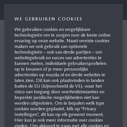
Perswebsite Mazda Motor Nederland
WE GEBRUIKEN COOKIES
We gebruiken cookies en vergelijkbare
CONTACTFORMULIER
technologieën om te zorgen voor de beste online
ervaring op onze website. Naast vereiste cookies
VOOR MEDIAVRAGEN
maken we ook gebruik van optionele
technologieën – ook van derde partijen – om
websitegebruik en succes van advertenties te
kunnen meten, individuele gebruikersprofielen
op te bouwen of je meer persoonlijke
AANHEF (OPTIONEEL)
advertenties op mazda.nl en derde websites te
laten zien. Dit kan ook plaatsvinden in landen
buiten de EU (bijvoorbeeld de VS), waar het
risico van toegang door overheidsinstanties en
beperkte juridische mogelijkheden niet kan
VOORNAAM
worden uitgesloten. Om te bepalen welk type
cookies worden geplaatst, klik op “Privacy
Instellingen”, dit kan op elk gewenst moment.
Hier kun je ook meer informatie over cookies
vinden. Om akkoord te gaan met alle cookies en
ACHTERNAAM