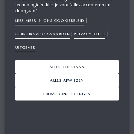
technologieën kies je voor “alles accepteren en
doorgaan”.
|
LEES MEER IN ONS COOKIEBELEID
HOE KUNNEN WE MET U IN CONTACT KOMEN?
|
|
GEBRUIKSVOORWAARDEN
PRIVACYBELEID
E-MAIL
UITGEVER
TELEFOON
MEDIUM / BEDRIJF
ALLES TOESTAAN
ALLES AFWIJZEN
PRIVACY INSTELLINGEN
E-MAILADRES
TELEFOON