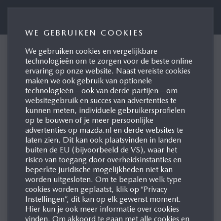
Perswebsite Mazda Motor Nederland
WE GEBRUIKEN COOKIES
We gebruiken cookies en vergelijkbare
MAZDA MOTOR EUROPE
technologieën om te zorgen voor de beste online
ervaring op onze website. Naast vereiste cookies
EN DATASOLUT
maken we ook gebruik van optionele
ONTWIKKELEN
technologieën – ook van derde partijen – om
websitegebruik en succes van advertenties te
SCHAALBARE AI-TOOL
kunnen meten, individuele gebruikersprofielen
VOOR GEAUTOMATISEERDE
op te bouwen of je meer persoonlijke
advertenties op mazda.nl en derde websites te
INZICHTEN
laten zien. Dit kan ook plaatsvinden in landen
buiten de EU (bijvoorbeeld de VS), waar het
Leverkusen/ Waddinxveen, 27-03-2026
risico van toegang door overheidsinstanties en
beperkte juridische mogelijkheden niet kan
worden uitgesloten. Om te bepalen welk type
cookies worden geplaatst, klik op “Privacy
Instellingen”, dit kan op elk gewenst moment.
Hier kun je ook meer informatie over cookies
vinden. Om akkoord te gaan met alle cookies en