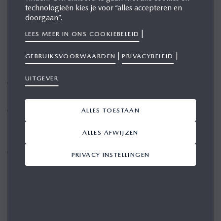
technologieën kies je voor “alles accepteren en
doorgaan”.
|
LEES MEER IN ONS COOKIEBELEID
|
|
GEBRUIKSVOORWAARDEN
PRIVACYBELEID
UITGEVER
Gezamenlijk ontwikkelde AI-tool maakt de verwerking
van multiculturele klantfeedback mogelijk
Dankzij nauwe samenwerking is een goed ontvangen
ALLES TOESTAAN
en effectieve oplossing voor de klantenservice tot
ALLES AFWIJZEN
stand gekomen
Het project werd gepresenteerd tijdens de Data
PRIVACY INSTELLINGEN
Unplugged-conferentie op 26 maart 2026