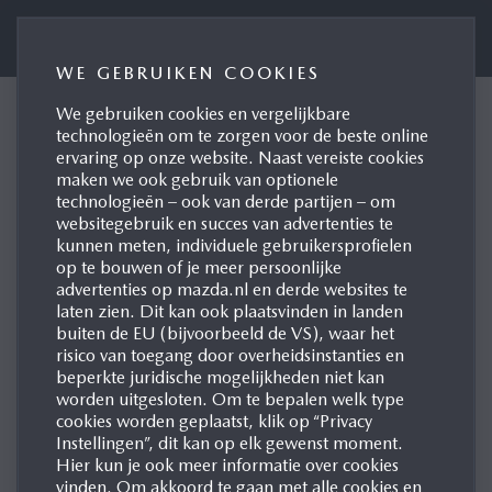
Perswebsite Mazda Motor Nederland
WE GEBRUIKEN COOKIES
We gebruiken cookies en vergelijkbare
DE VOLLEDIG NIEUWE
technologieën om te zorgen voor de beste online
ervaring op onze website. Naast vereiste cookies
MAZDA6𝖾 GELANCEERD OP
maken we ook gebruik van optionele
BRUSSELS MOTOR SHOW
technologieën – ook van derde partijen – om
websitegebruik en succes van advertenties te
Waddinxveen, 10-01-2025
kunnen meten, individuele gebruikersprofielen
op te bouwen of je meer persoonlijke
advertenties op mazda.nl en derde websites te
laten zien. Dit kan ook plaatsvinden in landen
buiten de EU (bijvoorbeeld de VS), waar het
risico van toegang door overheidsinstanties en
beperkte juridische mogelijkheden niet kan
worden uitgesloten. Om te bepalen welk type
cookies worden geplaatst, klik op “Privacy
Instellingen”, dit kan op elk gewenst moment.
Hier kun je ook meer informatie over cookies
vinden. Om akkoord te gaan met alle cookies en