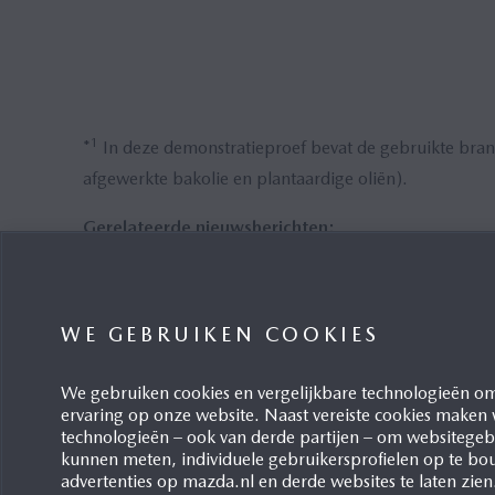
1
*
In deze demonstratieproef bevat de gebruikte bra
afgewerkte bakolie en plantaardige oliën).
Gerelateerde nieuwsberichten:
Mazda Updates Roadmap for Achieving Carbon Neutr
https://newsroom.mazda.com/en/publicity/re
WE GEBRUIKEN COOKIES
Gerelateerde informatie:
We gebruiken cookies en vergelijkbare technologieën om
ervaring op onze website. Naast vereiste cookies maken
Mazda corporate website:
technologieën – ook van derde partijen – om websitegebr
kunnen meten, individuele gebruikersprofielen op te bo
TCFD | Milieu & duurzaamheid | Mazda Motor Corpor
advertenties op mazda.nl en derde websites te laten zien