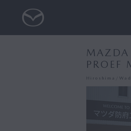
MAZDA 
PROEF 
Hiroshima/Wad