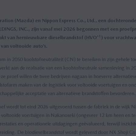
tion (Mazda) en Nippon Express Co., Ltd., een dochterond
INGS, INC., zijn vanaf mei 2026 begonnen met een proefpr
1
kt van hernieuwbare dieselbrandstof (HVO*
) voor vrachtw
 van voltooide auto’s.
m in 2050 koolstofneutraliteit (CN) te bereiken in zijn gehele to
erkt aan de realisatie van een koolstofneutrale samenleving in 2
e proef willen de twee bedrijven nagaan in hoeverre alternatie
lstofarm maken van de logistiek voor voltooide voertuigen en on
schappelijke acceptatie van alternatieve brandstoffen bevorderen.
f wordt tot eind 2026 uitgevoerd tussen de fabriek in de wijk N
r voltooide voertuigen in Nakanoseki (ongeveer 12 km heen en te
prestaties en operationele uitdagingen geëvalueerd, terwijl inzi
reiding. De biodieselbrandstof wordt geleverd door NX Shoji Co.