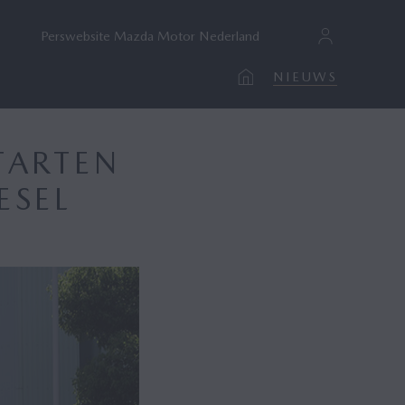
Perswebsite Mazda Motor Nederland
NIEUWS
TARTEN
ESEL