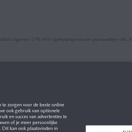
ndstof ongeveer 51% HVO (gehydrogeneerde plantaardige olie, h
ality
lease/2025/202509/250930a.html
 te zorgen voor de beste online
 we ook gebruik van optionele
uik en succes van advertenties te
uwen of je meer persoonlijke
ation mondiale website:
. Dit kan ook plaatsvinden in
ALL