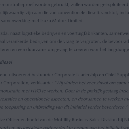
demonstratieproef worden gebruikt, zullen worden geëxploiteerd
lijkwaardig zijn aan die van conventionele dieselbrandstof, incl
, in samenwerking met Isuzu Motors Limited.
zda, naast logistieke bedrijven en voertuigfabrikanten, samenwe
naal verankerde bedrijven om de vraag te vergroten, de bevoorra
beteren en een duurzame omgeving te creëren voor het langduri
diesel
eur, uitvoerend bestuurder Corporate Leadership en Chief Suppl
 Corporation, verklaarde:
“Wij vinden het zeer zinvol om same
monstratie met HVO te werken. Door in de praktijk gestaag inzic
 prestaties en operationele aspecten, en door samen te werken me
e toepassing en uitbreiding van dit initiatief verder bevorderen.”
ve Officer en hoofd van de Mobility Business Sales Division bij 
erd om als logistieke partner deel te nemen aan het initiatief voo