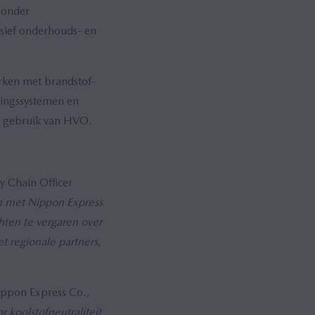
 onder
usief onderhouds- en
rken met brandstof-
dingssystemen en
ge gebruik van HVO.
y Chain Officer
n met Nippon Express
hten te vergaren over
t regionale partners,
Nippon Express Co.,
r koolstofneutraliteit