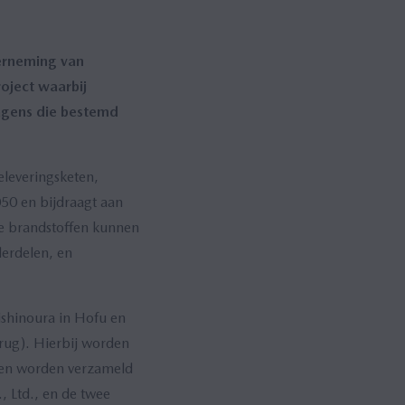
erneming van
oject waarbij
agens die bestemd
eleveringsketen,
050 en bijdraagt aan
ve brandstoffen kunnen
derdelen, en
ishinoura in Hofu en
rug). Hierbij worden
chten worden verzameld
, Ltd., en de twee