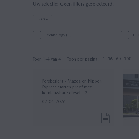
Uw selectie:
Geen filters geselecteerd.
2026
Technology (1)
E-F
Toon 1-4 van 4
Toon per pagina:
4
16
60
100
Persbericht - Mazda en Nippon
Express starten proef met
hernieuwbare diesel - 2 ...
02-06-2026