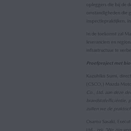
opleggers die bij de 
omstandigheden die ge
inspectiepraktijken
In de toekomst zal Ma
leveranciers en regio
infrastructuur te ver
Proefproject met bio
Kazuhiko Sumi, direct
(CSCO,) Mazda Motor
Co., Ltd. aan deze de
brandstofefficiëntie,
zullen we de praktisch
Osamu Sasaki, Executi
Ltd., zei:
“We zijn vere