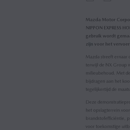
Mazda Motor Corpora
NIPPON EXPRESS HOLD
gebruik wordt gemaa
zijn voor het vervoer
Mazda streeft ernaar o
terwijl de NX Group w
milieubehoud. Met dez
bijdragen aan het koo
tegelijkertijd de maat
Deze demonstratieproe
het opslagterrein voo
brandstofefficiëntie, 
voor toekomstige uitb