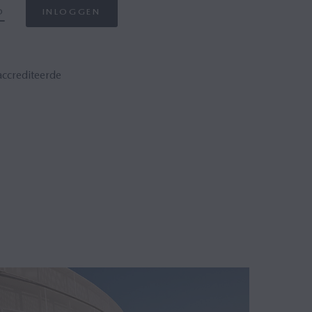
D
INLOGGEN
ccrediteerde