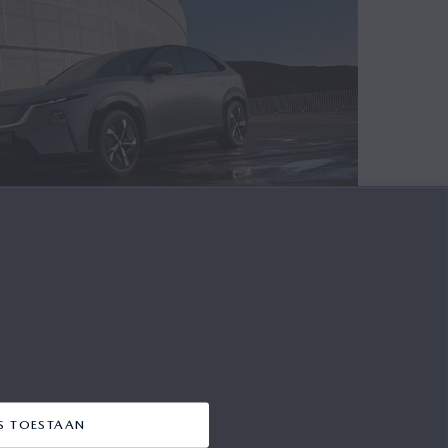
IEUWE MAZDA CX 6E:
ESTATIES IN COMBINATIE
NTE TECHNOLOGIE
e connectiviteit en een uitgebreid
ES TOESTAAN