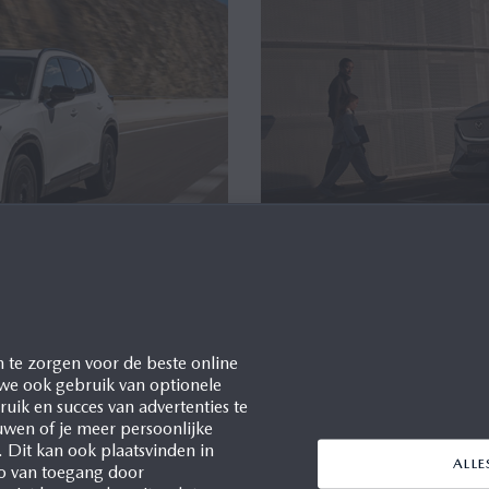
JS VOOR DE
DE VOLLEDIG N
CX-5
ELEKTRISCHE PR
 te zorgen voor de beste online
MET INTELLIGE
 we ook gebruik van optionele
uik en succes van advertenties te
Waddinxveen, 07/07/2026
ieuwe Mazda CX-5 is
uwen of je meer persoonlijke
. Dit kan ook plaatsvinden in
Uitgerust met geavanceerd
ALL
co van toegang door
veiligheidspakket
renbeoordelingen van Euro