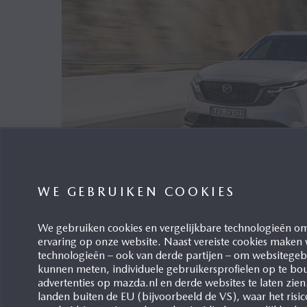
WE GEBRUIKEN COOKIES
DERDE TOP-VEILIGHEIDSPRI
VOLLEDIG NIEUWE MAZDA 
We gebruiken cookies en vergelijkbare technologieën om
ervaring op onze website. Naast vereiste cookies maken
Waddinxveen, 30/07/2026
technologieën – ook van derde partijen – om websitegebr
De
Amerikaanse uitvoering van de volledig n
kunnen meten, individuele gebruikersprofielen op te bo
advertenties op mazda.nl en derde websites te laten zien
bekroond met de IIHS TOP SAFETY PICK 2026
landen buiten de EU (bijvoorbeeld de VS), waar het risi
Deze erkenning volgt op de maximale vijfster